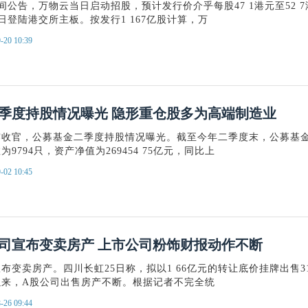
早间公告，万物云当日启动招股，预计发行价介乎每股47 1港元至52 7
9日登陆港交所主板。按发行1 167亿股计算，万
-20 10:39
季度持股情况曝光 隐形重仓股多为高端制造业
露收官，公募基金二季度持股情况曝光。截至今年二季度末，公募基
9794只，资产净值为269454 75亿元，同比上
-02 10:45
司宣布变卖房产 上市公司粉饰财报动作不断
布变卖房产。四川长虹25日称，拟以1 66亿元的转让底价挂牌出售3
以来，A股公司出售房产不断。根据记者不完全统
-26 09:44