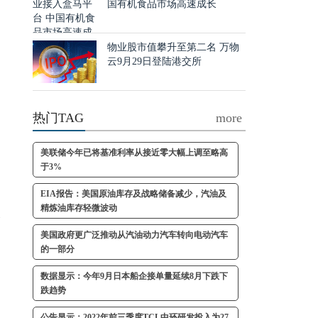
国有机食品市场高速成长
空
物业股市值攀升至第二名 万物
云9月29日登陆港交所
热门TAG
more
空
了
美联储今年已将基准利率从接近零大幅上调至略高
于3%
EIA报告：美国原油库存及战略储备减少，汽油及
精炼油库存轻微波动
人
富
美国政府更广泛推动从汽油动力汽车转向电动汽车
的一部分
数据显示：今年9月日本船企接单量延续8月下跌下
跌趋势
了
公告显示：2022年前三季度TCL中环研发投入为27