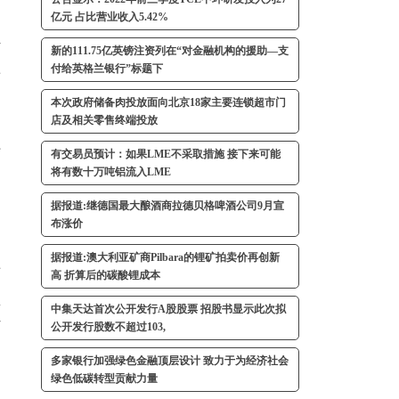
亿元 占比营业收入5.42%
计
新的111.75亿英镑注资列在“对金融机构的援助—支
付给英格兰银行”标题下
居
本次政府储备肉投放面向北京18家主要连锁超市门
店及相关零售终端投放
好
有交易员预计：如果LME不采取措施 接下来可能
将有数十万吨铝流入LME
据报道:继德国最大酿酒商拉德贝格啤酒公司9月宣
布涨价
据报道:澳大利亚矿商Pilbara的锂矿拍卖价再创新
于
高 折算后的碳酸锂成本
型
中集天达首次公开发行A股股票 招股书显示此次拟
打
公开发行股数不超过103,
多家银行加强绿色金融顶层设计 致力于为经济社会
绿色低碳转型贡献力量