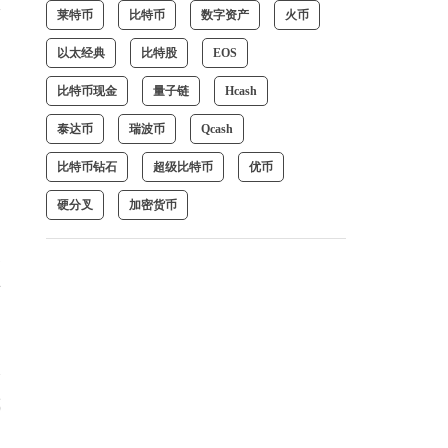
服
莱特币
比特币
数字资产
火币
以太经典
比特股
EOS
台
比特币现金
量子链
Hcash
的
泰达币
瑞波币
Qcash
比特币钻石
超级比特币
优币
硬分叉
加密货币
展
乐
本
截